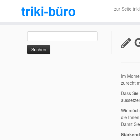
triki-büro
zur Seite trik
Zum
Suchen
Inhalt
nach:
springen
Im Moment
zurecht m
Dass Sie 
aussetzen
Wir möcht
die Ihnen
Damit Sie
Stärken