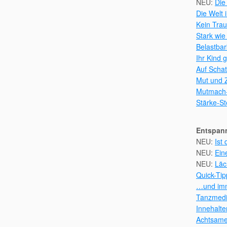
NEU:
Die
Die Welt
Kein Trau
Stark wie
Belastbar
Ihr Kind 
Auf Scha
Mut und Z
Mutmach-
Stärke-St
Entspan
NEU:
I
st 
NEU:
Eine
NEU:
Läc
Quick-Ti
…und imm
Tanzmedi
Innehalt
Achtsam