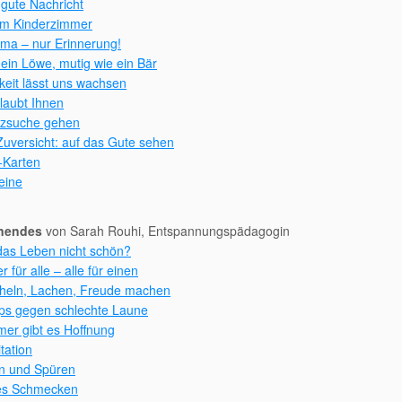
 gute Nachricht
 im Kinderzimmer
ma – nur Erinnerung!
 ein Löwe, mutig wie ein Bär
keit lässt uns wachsen
glaubt Ihnen
tzsuche gehen
uversicht: auf das Gute sehen
Karten
eine
nendes
von Sarah Rouhi, Entspannungspädagogin
das Leben nicht schön?
r für alle – alle für einen
heln, Lachen, Freude machen
pps gegen schlechte Laune
er gibt es Hoffnung
tation
en und Spüren
es Schmecken