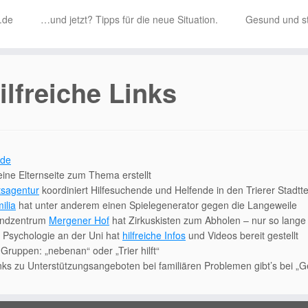
i.de
…und jetzt? Tipps für die neue Situation.
Gesund und st
ilfreiche Links
.de
eine Elternseite zum Thema erstellt
sagentur
koordiniert Hilfesuchende und Helfende in den Trierer Stadtte
ilia
hat unter anderem einen Spielegenerator gegen die Langeweile
endzentrum
Mergener Hof
hat Zirkuskisten zum Abholen – nur so lange d
 Psychologie an der Uni hat
hilfreiche Infos
und Videos bereit gestellt
Gruppen: „nebenan“ oder „Trier hilft“
nks zu Unterstützungsangeboten bei familiären Problemen gibt’s bei „G