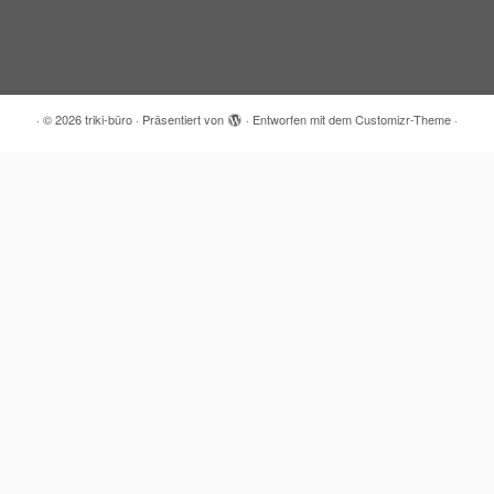
·
© 2026
triki-büro
·
Präsentiert von
·
Entworfen mit dem
Customizr-Theme
·