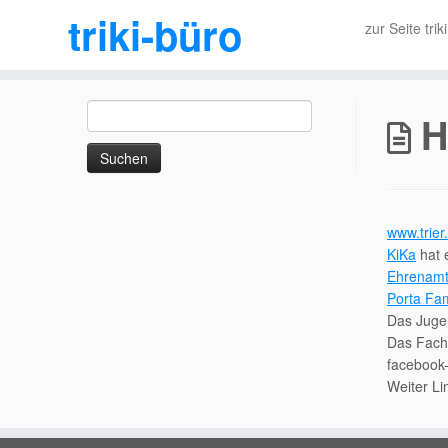
triki-büro
zur Seite trik
Zum
Suchen
Inhalt
H
nach:
springen
www.trier
KiKa
hat 
Ehrenamt
Porta Fam
Das Jug
Das Fach
facebook-
Weiter Li