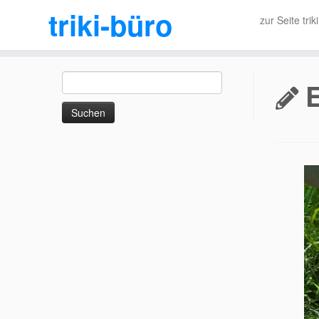
triki-büro
zur Seite trik
Zum
Suchen
Inhalt
E
nach:
springen